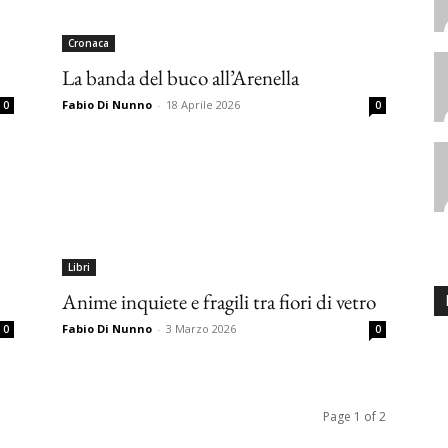
Cronaca
La banda del buco all’Arenella
Fabio Di Nunno
-
18 Aprile 2026
0
0
Libri
Anime inquiete e fragili tra fiori di vetro
Fabio Di Nunno
-
3 Marzo 2026
0
0
Page 1 of 2