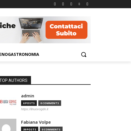
ENOGASTRONOMIA
TOP AUTHORS
admin
6 POSTS
0 COMMENTS
https://ilnuovogdn.it
Fabiana Volpe
39 POSTS
0 COMMENTS