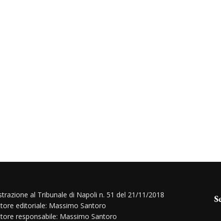
strazione al Tribunale di Napoli n. 51 del 21/11/2018
S
ttore editoriale: Massimo Santoro
ttore responsabile: Massimo Santoro