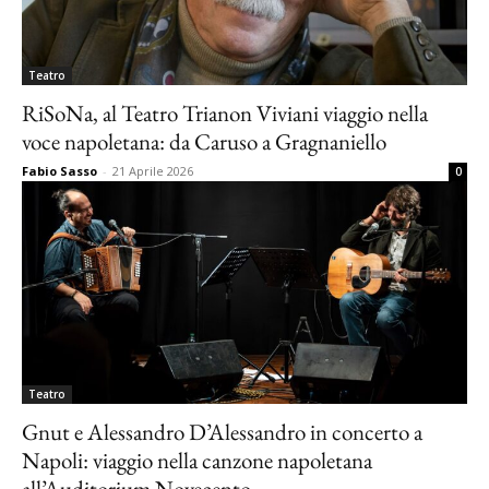
Teatro
RiSoNa, al Teatro Trianon Viviani viaggio nella
voce napoletana: da Caruso a Gragnaniello
Fabio Sasso
-
21 Aprile 2026
0
Teatro
Gnut e Alessandro D’Alessandro in concerto a
Napoli: viaggio nella canzone napoletana
all’Auditorium Novecento