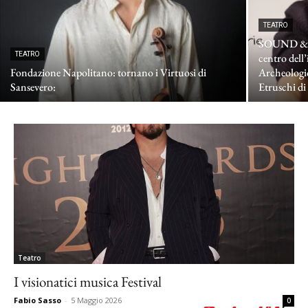
TEATRO
SOUND & V
TEATRO
centro dell
Fondazione Napolitano: tornano i Virtuosi di
Archeologi
Sansevero:
Etruschi di
Teatro
I visionatici musica Festival
Fabio Sasso
-
5 Maggio 2026
0