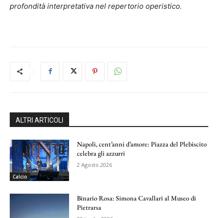
profondità interpretativa nel repertorio operistico.
ALTRI ARTICOLI
Napoli, cent’anni d’amore: Piazza del Plebiscito
celebra gli azzurri
2 Agosto 2026
Calcio
Binario Rosa: Simona Cavallari al Museo di
Pietrarsa