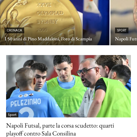
CRONACA
SPORT
I 50 anni di Pino Maddaloni, l’oro di Scampia
Napoli Fut
Sport
Napoli Futsal, parte la corsa scudetto: quarti
playoff contro Sala Consilina