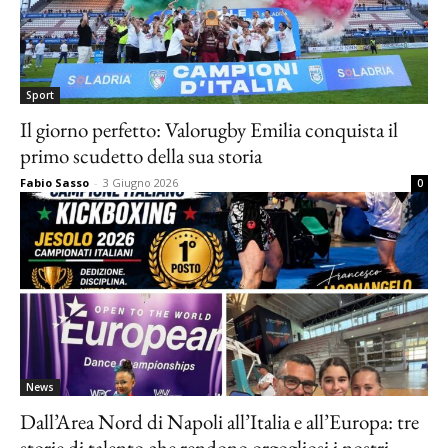
Sport
Il giorno perfetto: Valorugby Emilia conquista il
primo scudetto della sua storia
Fabio Sasso
-
3 Giugno 2026
0
News
Dall’Area Nord di Napoli all’Italia e all’Europa: tre
storie di talento che rendono orgogliosi i nostri