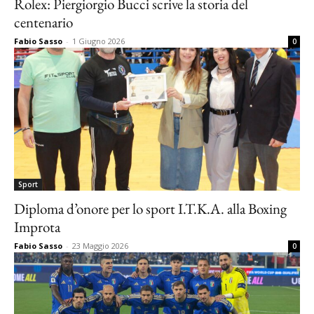
Rolex: Piergiorgio Bucci scrive la storia del
centenario
Fabio Sasso
-
1 Giugno 2026
0
Sport
Diploma d’onore per lo sport I.T.K.A. alla Boxing
Improta
Fabio Sasso
-
23 Maggio 2026
0