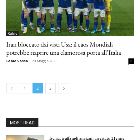
Calcio
Iran bloccato dai visti Usa: il caos Mondiali
potrebbe riaprire una clamorosa porta all’Italia
Fabio Sasso
-
20 Maggio 2026
0
1
2
3
MOST READ
Ischia, truffa agli anziani: arrestato 21enne