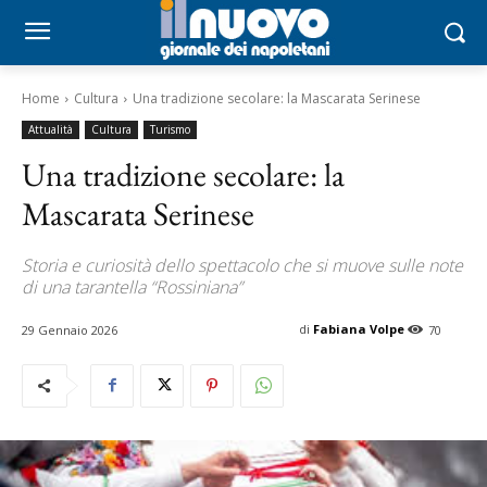
Home
Cultura
Una tradizione secolare: la Mascarata Serinese
Attualità
Cultura
Turismo
Una tradizione secolare: la
Mascarata Serinese
Storia e curiosità dello spettacolo che si muove sulle note
di una tarantella “Rossiniana”
di
Fabiana Volpe
29 Gennaio 2026
70