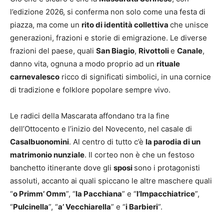
l’edizione 2026, si conferma non solo come una festa di
piazza, ma come un
rito di identità collettiva
che unisce
generazioni, frazioni e storie di emigrazione. Le diverse
frazioni del paese, quali
San Biagio
,
Rivottoli
e
Canale
,
danno vita, ognuna a modo proprio ad un
rituale
carnevalesco
ricco di significati simbolici, in una cornice
di tradizione e folklore popolare sempre vivo.
Le radici della Mascarata affondano tra la fine
dell’Ottocento e l’inizio del Novecento, nel casale di
Casalbuonomini
. Al centro di tutto c’è
la parodia di un
matrimonio nunziale
. Il corteo non è che un festoso
banchetto itinerante dove gli
sposi
sono i protagonisti
assoluti, accanto ai quali spiccano le altre maschere quali
“
o Primm’ Omm
”, “
la Pacchiana
” e “
l’Impacchiatrice
”,
“
Pulcinella
”, “
a’ Vecchiarella
” e “
i Barbieri
”.