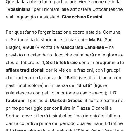
Questa tarantella tanto particolare, viene anche definita
“
Rossiniana
” per i richiami alle atmosfere Ottocentesche
e al linguaggio musicale di
Gioacchino Rossini
.
Per quest’anno l’organizzazione coordinata dal Comune
di Serino e dalle storiche associazioni –
Ma.Bi.
(San
Biagio),
Rivus
(Rivottoli) e
Mascarata Canalese
– ha
previsto un calendario ricco che culminerà nelle giornate
clou di febbraio: l’
1, 8 e 15 febbraio
sono in programma le
sfilate tradizionali
per le vie delle frazioni, con i gruppi
che porteranno la danza dei “
Belli
” (vestiti di bianco con
nastri multicolore) e l’irruenza dei “
Brutti
” (figure
animalesche con pelli di montone e campanacci); il
17
febbraio
, il giorno di
Martedì Grasso
, il corteo partirà nel
primo pomeriggio per confluire in Piazza Cicarelli a
Serino, dove si terrà il simbolico “matrimonio” e l’ultima
danza collettiva prima del periodo quaresimale. Ed infine
il
1 Marzo
, giorno in cui l’abito del “Pimm Omm” farà il suo