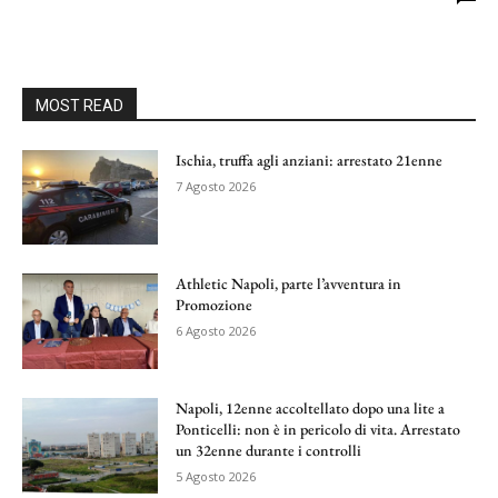
MOST READ
Ischia, truffa agli anziani: arrestato 21enne
7 Agosto 2026
Athletic Napoli, parte l’avventura in
Promozione
6 Agosto 2026
Napoli, 12enne accoltellato dopo una lite a
Ponticelli: non è in pericolo di vita. Arrestato
un 32enne durante i controlli
5 Agosto 2026