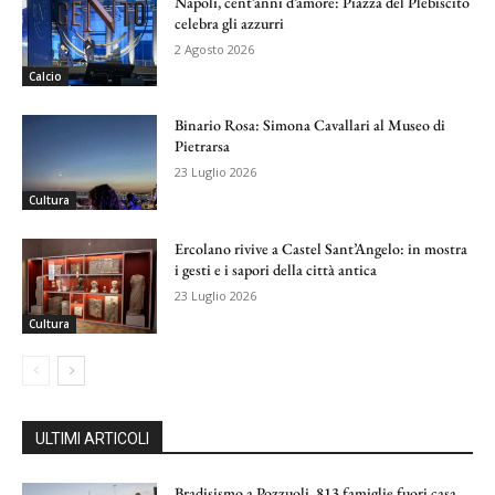
Napoli, cent’anni d’amore: Piazza del Plebiscito
celebra gli azzurri
2 Agosto 2026
Calcio
Binario Rosa: Simona Cavallari al Museo di
Pietrarsa
23 Luglio 2026
Cultura
Ercolano rivive a Castel Sant’Angelo: in mostra
i gesti e i sapori della città antica
23 Luglio 2026
Cultura
ULTIMI ARTICOLI
Bradisismo a Pozzuoli, 813 famiglie fuori casa