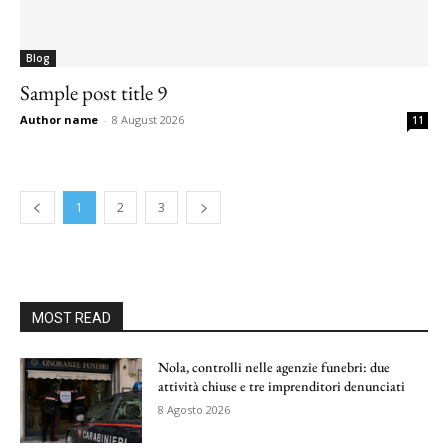
Blog
Sample post title 9
Author name
-
8 August 2026
11
1
2
3
MOST READ
Nola, controlli nelle agenzie funebri: due
attività chiuse e tre imprenditori denunciati
8 Agosto 2026