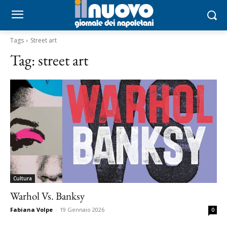
Tags
Street art
Tag:
street art
Cultura
Warhol Vs. Banksy
Fabiana Volpe
-
19 Gennaio 2026
0