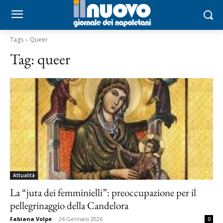
Tags
Queer
Tag:
queer
Attualità
La “juta dei femminielli”: preoccupazione per il
pellegrinaggio della Candelora
Fabiana Volpe
-
24 Gennaio 2026
0