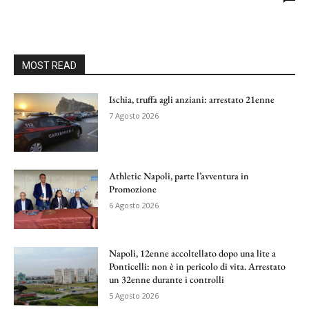
MOST READ
Ischia, truffa agli anziani: arrestato 21enne
7 Agosto 2026
Athletic Napoli, parte l’avventura in
Promozione
6 Agosto 2026
Napoli, 12enne accoltellato dopo una lite a
Ponticelli: non è in pericolo di vita. Arrestato
un 32enne durante i controlli
5 Agosto 2026