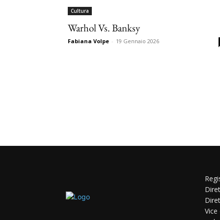
Cultura
Warhol Vs. Banksy
Fabiana Volpe
-
19 Gennaio 2026
Regi
Dire
Dire
Vice