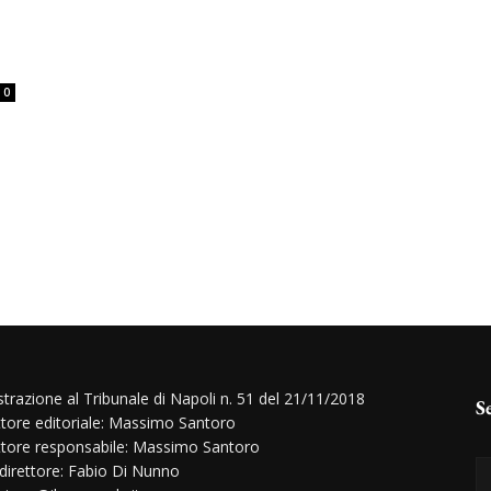
0
strazione al Tribunale di Napoli n. 51 del 21/11/2018
S
ttore editoriale: Massimo Santoro
ttore responsabile: Massimo Santoro
 direttore: Fabio Di Nunno