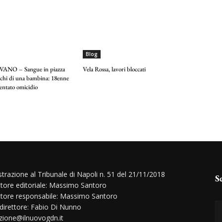
Blog
NO – Sangue in piazza
Vela Rossa, lavori bloccati
occhi di una bambina: 18enne
tentato omicidio
strazione al Tribunale di Napoli n. 51 del 21/11/2018
S
ttore editoriale: Massimo Santoro
ttore responsabile: Massimo Santoro
 direttore: Fabio Di Nunno
zione@ilnuovogdn.it