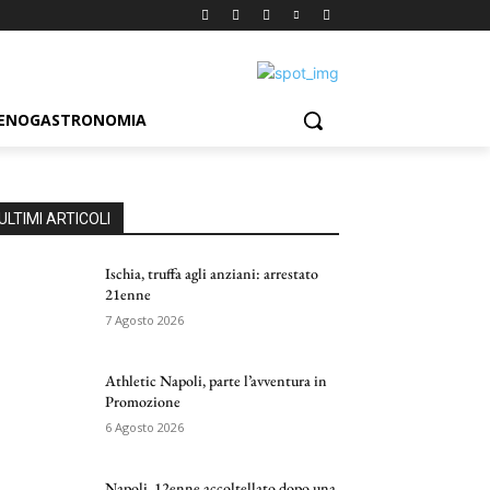
ENOGASTRONOMIA
ULTIMI ARTICOLI
Ischia, truffa agli anziani: arrestato
21enne
7 Agosto 2026
Athletic Napoli, parte l’avventura in
Promozione
6 Agosto 2026
Napoli, 12enne accoltellato dopo una