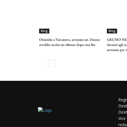
Blog
Blog
Omicidio a Varcaturo, arrestato un 25enne:
GRUMO NEVA
avrebbe ucciso un 68enne dopo una lite
davanti agli 
arrestato per 
Regi
Dire
Dire
Vice
reda