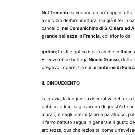
Nel Trecento
si vedono un po’ dappertutto lan
a servizio dell’architettura; ma già il ferro b
cancello,
nel Comunichino di S. Chiara ad A
grande bellezza in Francia
, col trionfo del
gotico
; lo stile gotico ispirò anche in
Italia
s
Firenze ebbe bottega
Nicolò Grosso
, detto
pregevoli opere, tra cui l
e lanterne di Palaz
IL CINQUECENTO
La grazia, la leggiadria decorativa del ferro
pubblici edifici si giovarono di quest’Arte ne
murali) e negli interni (alari e parafuoco, pa
il ferro battuto segua in generale il gusto d
arditezza, qualche leziosità, come un’avvisag