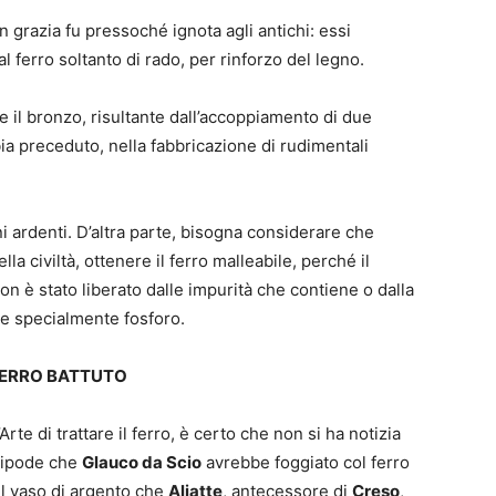
on grazia fu pressoché ignota agli antichi: essi
l ferro soltanto di rado, per rinforzo del legno.
e il bronzo, risultante dall’accoppiamento di due
bbia preceduto, nella fabbricazione di rudimentali
oni ardenti. D’altra parte, bisogna considerare che
ella civiltà, ottenere il ferro malleabile, perché il
on è stato liberato dalle impurità che contiene o dalla
 e specialmente fosforo.
 FERRO BATTUTO
te di trattare il ferro, è certo che non si ha notizia
tripode che
Glauco da Scio
avrebbe foggiato col ferro
il vaso di argento che
Aliatte
, antecessore di
Creso
,