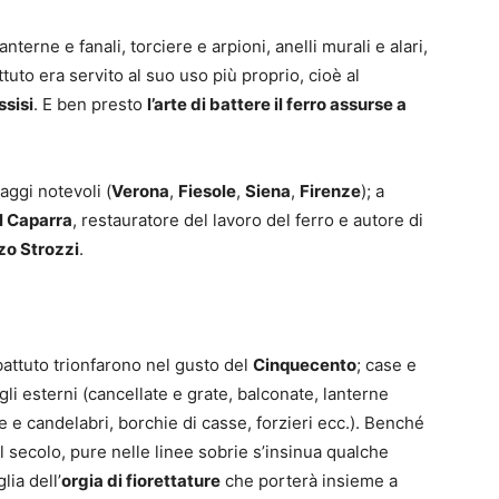
terne e fanali, torciere e arpioni, anelli murali e alari,
attuto era servito al suo uso più proprio, cioè al
ssisi
. E ben presto
l’arte di battere il ferro assurse a
aggi notevoli (
Verona
,
Fiesole
,
Siena
,
Firenze
); a
il Caparra
, restauratore del lavoro del ferro e autore di
zo Strozzi
.
 battuto trionfarono nel gusto del
Cinquecento
; case e
gli esterni (cancellate e grate, balconate, lanterne
le e candelabri, borchie di casse, forzieri ecc.). Benché
el secolo, pure nelle linee sobrie s’insinua qualche
lia dell’
orgia di fiorettature
che porterà insieme a