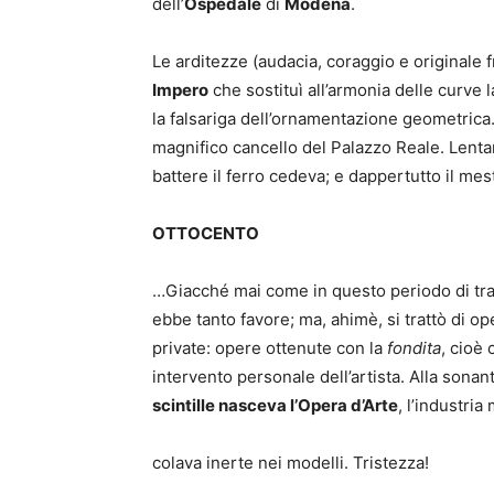
dell’
Ospedale
di
Modena
.
Le arditezze (audacia, coraggio e originale
Impero
che sostituì all’armonia delle curve la
la falsariga dell’ornamentazione geometrica.
magnifico cancello del Palazzo Reale. Lenta
battere il ferro cedeva; e dappertutto il mes
OTTOCENTO
…Giacché mai come in questo periodo di tra
ebbe tanto favore; ma, ahimè, si trattò di op
private: opere ottenute con la
fondita
, cioè
intervento personale dell’artista. Alla sonan
scintille nasceva l’
O
pera d’
A
rte
, l’industria
colava inerte nei modelli. Tristezza!