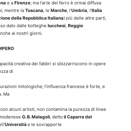
ena
e a
Firenze
; ma l’arte del ferro è ormai diffusa
ni; mentre la
Toscana
, le
Marche
, l’
Umbria
, l’
Italia
ione della Repubblica Italiana
) più delle altre parti,
lso dato dalle botteghe
lucchesi
,
Reggio
che ai nostri giorni.
IMPERO
apacità creativa dei fabbri si sbizzarriscono in opere
ezza di
igurazioni mitologiche; l’influenza francese è forte, e
a. Ma
e con alcuni artisti, non contamina la purezza di linee
il modenese
G. B. Malagoli
,
detto
il Caparra del
ll’
Università
e le sovrapporte