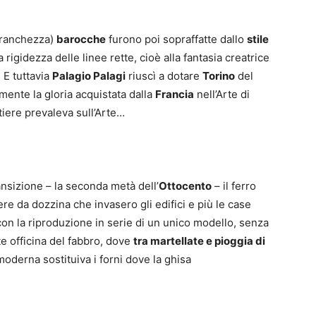
 franchezza)
barocche
furono poi sopraffatte dallo
stile
 rigidezza delle linee rette, cioè alla fantasia creatrice
 E tuttavia
Palagio Palagi
riuscì a dotare
Torino
del
mente la gloria acquistata dalla
Francia
nell’Arte di
tiere prevaleva sull’Arte…
nsizione – la seconda metà dell’
Ottocento
– il ferro
ere da dozzina che invasero gli edifici e più le case
 con la riproduzione in serie di un unico modello, senza
te officina del fabbro, dove
tra martellate e pioggia di
 moderna sostituiva i forni dove la ghisa