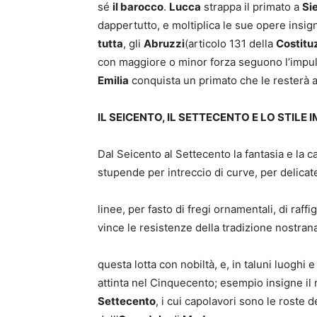
sé
il barocco
.
Lucca
strappa il primato a
Si
dappertutto, e moltiplica le sue opere insig
tutta
, gli
Abruzzi
(articolo 131 della
Costituz
con maggiore o minor forza seguono l’impu
Emilia
conquista un primato che le resterà an
IL SEICENTO, IL SETTECENTO E LO STILE 
Dal Seicento al Settecento la fantasia e la c
stupende per intreccio di curve, per delicat
linee, per fasto di fregi ornamentali, di raff
vince le resistenze della tradizione nostran
questa lotta con nobiltà, e, in taluni luoghi 
attinta nel Cinquecento; esempio insigne 
Settecento
, i cui capolavori sono le roste de