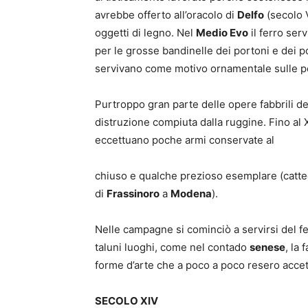
avrebbe offerto all’oracolo di
Delfo
(secolo V
oggetti di legno. Nel
Medio Evo
il ferro serv
per le grosse bandinelle dei portoni e dei po
servivano come motivo ornamentale sulle pes
Purtroppo gran parte delle opere fabbrili d
distruzione compiuta dalla ruggine. Fino al X
eccettuano poche armi conservate al
chiuso e qualche prezioso esemplare (catte
di
Frassinoro
a
Modena
).
Nelle campagne si cominciò a servirsi del fe
taluni luoghi, come nel contado
senese
, la 
forme d’arte che a poco a poco resero accetto
SECOLO XIV