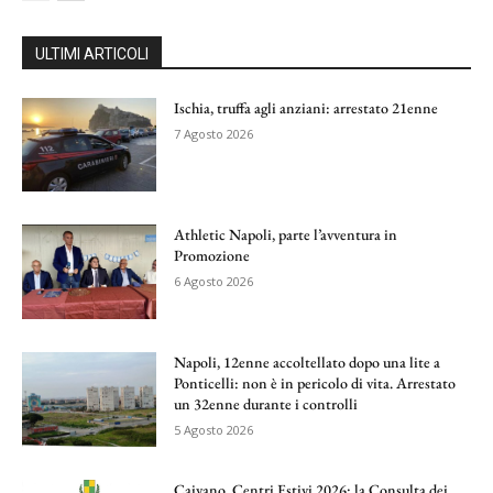
ULTIMI ARTICOLI
Ischia, truffa agli anziani: arrestato 21enne
7 Agosto 2026
Athletic Napoli, parte l’avventura in
Promozione
6 Agosto 2026
Napoli, 12enne accoltellato dopo una lite a
Ponticelli: non è in pericolo di vita. Arrestato
un 32enne durante i controlli
5 Agosto 2026
Caivano, Centri Estivi 2026: la Consulta dei