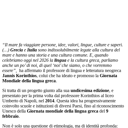
“Il mare fa viaggiare persone, idee, valori, lingue, culture e saperi.
(…)
Grecia
e
Italia
sono indissolubilmente legate alla cultura del
mare e hanno una storia e una cultura comune. E, quando
celebriamo oggi nel 2026 la
lingua
e la cultura greca, parliamo
anche un po’ di noi, di quel ‘noi’ che siamo, o che vorremmo
essere”,
ha affermato il professore di lingua e letteratura neogreca
Jannis Korinthios
, colui che ha ideato e promosso la
Giornata
Mondiale della lingua greca
.
Si tratta di un progetto giunto alla sua
undicesima edizione
, e
presentato per la prima volta dal professore Korinthios al liceo
Umberto di Napoli, nel
2014
. Questa idea ha progressivamente
coinvolto scuole e istituzioni di diversi Paesi, fino al riconoscimento
Unesco della
Giornata mondiale della lingua greca
del
9
febbraio
.
Non è solo una questione di etimologia, ma di identità profonda: