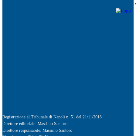
Napoli, 12enne accoltellato dopo una lite a Ponticelli: non è in pericolo di v
Arrestato un 32enne durante i controlli
5 Agosto 2026
Caivano, Centri Estivi 2026: la Consulta dei Disabili chiede un confronto
pubblico
4 Agosto 2026
CAMPI FLEGREI, IL RESPIRO DEL VULCANO.
3 Agosto 2026
Bradisismo, 10 edifici inagibili e 144 famiglie allontanate
3 Agosto 2026
Registrazione al Tribunale di Napoli n. 51 del 21/11/2018
Direttore editoriale: Massimo Santoro
Direttore responsabile: Massimo Santoro