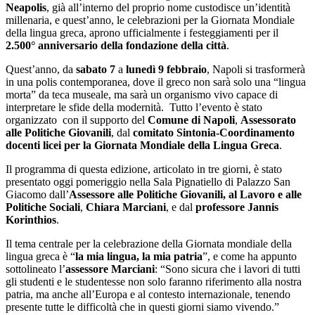
Neapolis
, già all’interno del proprio nome custodisce un’identità
millenaria, e quest’anno, le celebrazioni per la Giornata Mondiale
della lingua greca, aprono ufficialmente i festeggiamenti per il
2.500° anniversario della fondazione della città
.
Quest’anno, da
sabato 7
a
lunedì 9 febbraio
, Napoli si trasformerà
in una polis contemporanea, dove il greco non sarà solo una “lingua
morta” da teca museale, ma sarà un organismo vivo capace di
interpretare le sfide della modernità. Tutto l’evento è stato
organizzato con il supporto del
Comune di Napoli
,
Assessorato
alle Politiche Giovanili
, dal
comitato Sintonia-Coordinamento
docenti licei per la Giornata Mondiale della Lingua Greca
.
Il programma di questa edizione, articolato in tre giorni, è stato
presentato oggi pomeriggio nella Sala Pignatiello di Palazzo San
Giacomo dall’
Assessore alle Politiche Giovanili, al Lavoro e alle
Politiche Sociali
,
Chiara Marciani
, e dal
professore Jannis
Korinthios
.
Il tema centrale per la celebrazione della Giornata mondiale della
lingua greca è “
la mia lingua, la mia patria
”, e come ha appunto
sottolineato l’
assessore Marciani
: “Sono sicura che i lavori di tutti
gli studenti e le studentesse non solo faranno riferimento alla nostra
patria, ma anche all’Europa e al contesto internazionale, tenendo
presente tutte le difficoltà che in questi giorni siamo vivendo.”