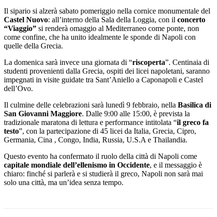
Il sipario si alzerà sabato pomeriggio nella cornice monumentale del
Castel Nuovo
: all’interno della Sala della Loggia, con il
concerto
“Viaggio”
si renderà omaggio al Mediterraneo come ponte, non
come confine, che ha unito idealmente le sponde di Napoli con
quelle della Grecia.
La domenica sarà invece una giornata di “
riscoperta
”. Centinaia di
studenti provenienti dalla Grecia, ospiti dei licei napoletani, saranno
impegnati in visite guidate tra Sant’Aniello a Caponapoli e Castel
dell’Ovo.
Il culmine delle celebrazioni sarà lunedì 9 febbraio, nella
Basilica di
San Giovanni Maggiore
. Dalle 9:00 alle 15:00, è prevista la
tradizionale maratona di lettura e performance intitolata “
il greco fa
testo
”, con la partecipazione di 45 licei da Italia, Grecia, Cipro,
Germania, Cina , Congo, India, Russia, U.S.A e Thailandia.
Questo evento ha confermato il ruolo della città di Napoli come
capitale mondiale dell’ellenismo in Occidente
, e il messaggio è
chiaro: finché si parlerà e si studierà il greco, Napoli non sarà mai
solo una città, ma un’idea senza tempo.