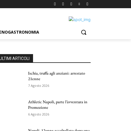
ENOGASTRONOMIA
ULTIMI ARTICOLI
Ischia, truffa agli anziani: arrestato
21enne
7 Agosto 2026
Athletic Napoli, parte l’avventura in
Promozione
6 Agosto 2026
Napoli, 12enne accoltellato dopo una