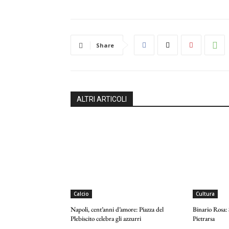
Share
ALTRI ARTICOLI
Calcio
Cultura
Napoli, cent’anni d’amore: Piazza del
Binario Rosa:
Plebiscito celebra gli azzurri
Pietrarsa