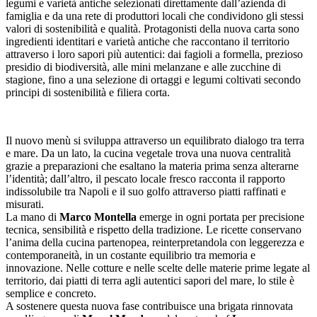
legumi e varietà antiche selezionati direttamente dall’azienda di
famiglia e da una rete di produttori locali che condividono gli stessi
valori di sostenibilità e qualità. Protagonisti della nuova carta sono
ingredienti identitari e varietà antiche che raccontano il territorio
attraverso i loro sapori più autentici: dai fagioli a formella, prezioso
presidio di biodiversità, alle mini melanzane e alle zucchine di
stagione, fino a una selezione di ortaggi e legumi coltivati secondo
principi di sostenibilità e filiera corta.
Il nuovo menù si sviluppa attraverso un equilibrato dialogo tra terra
e mare. Da un lato, la cucina vegetale trova una nuova centralità
grazie a preparazioni che esaltano la materia prima senza alterarne
l’identità; dall’altro, il pescato locale fresco racconta il rapporto
indissolubile tra Napoli e il suo golfo attraverso piatti raffinati e
misurati.
La mano di
Marco Montella
emerge in ogni portata per precisione
tecnica, sensibilità e rispetto della tradizione. Le ricette conservano
l’anima della cucina partenopea, reinterpretandola con leggerezza e
contemporaneità, in un costante equilibrio tra memoria e
innovazione. Nelle cotture e nelle scelte delle materie prime legate al
territorio, dai piatti di terra agli autentici sapori del mare, lo stile è
semplice e concreto.
A sostenere questa nuova fase contribuisce una brigata rinnovata