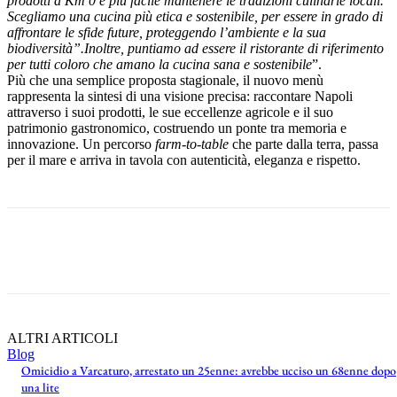
prodotti a Km 0 è più facile mantenere le tradizioni culinarie locali.
Scegliamo una cucina più etica e sostenibile, per essere in grado di
affrontare le sfide future, proteggendo l’ambiente e la sua
biodiversità”.Inoltre, puntiamo ad essere il ristorante di riferimento
per tutti coloro che amano la cucina sana e sostenibile
”.
Più che una semplice proposta stagionale, il nuovo menù
rappresenta la sintesi di una visione precisa: raccontare Napoli
attraverso i suoi prodotti, le sue eccellenze agricole e il suo
patrimonio gastronomico, costruendo un ponte tra memoria e
innovazione. Un percorso
farm-to-table
che parte dalla terra, passa
per il mare e arriva in tavola con autenticità, eleganza e rispetto.
ALTRI ARTICOLI
Blog
Omicidio a Varcaturo, arrestato un 25enne: avrebbe ucciso un 68enne dopo
una lite