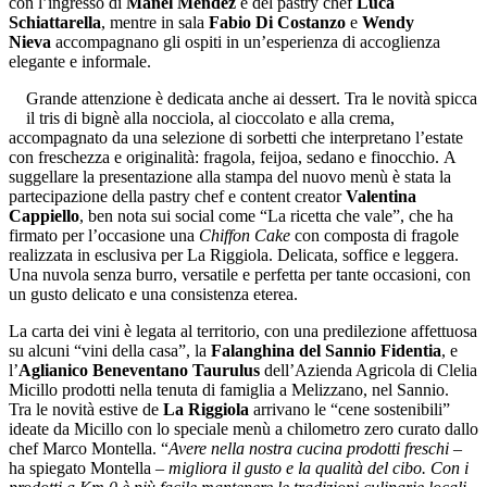
con l’ingresso di
Manel Mendez
e del pastry chef
Luca
Schiattarella
, mentre in sala
Fabio Di Costanzo
e
Wendy
Nieva
accompagnano gli ospiti in un’esperienza di accoglienza
elegante e informale.
Grande attenzione è dedicata anche ai dessert. Tra le novità spicca
il tris di bignè alla nocciola, al cioccolato e alla crema,
accompagnato da una selezione di sorbetti che interpretano l’estate
con freschezza e originalità: fragola, feijoa, sedano e finocchio. A
suggellare la presentazione alla stampa del nuovo menù è stata la
partecipazione della pastry chef e content creator
Valentina
Cappiello
, ben nota sui social come “La ricetta che vale”, che ha
firmato per l’occasione una
Chiffon Cake
con composta di fragole
realizzata in esclusiva per La Riggiola. Delicata, soffice e leggera.
Una nuvola senza burro, versatile e perfetta per tante occasioni, con
un gusto delicato e una consistenza eterea.
La carta dei vini è legata al territorio, con una predilezione affettuosa
su alcuni “vini della casa”, la
Falanghina del Sannio Fidentia
, e
l’
Aglianico Beneventano Taurulus
dell’Azienda Agricola di Clelia
Micillo prodotti nella tenuta di famiglia a Melizzano, nel Sannio.
Tra le novità estive de
La Riggiola
arrivano le “cene sostenibili”
ideate da Micillo con lo speciale menù a chilometro zero curato dallo
chef Marco Montella. “
Avere nella nostra cucina prodotti freschi
–
ha spiegato Montella –
migliora il gusto e la qualità del cibo. Con i