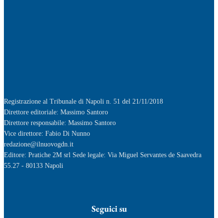
Caivano, Centri Estivi 2026: la Consulta dei Disabili chiede un confronto
pubblico
4 Agosto 2026
CAMPI FLEGREI, IL RESPIRO DEL VULCANO.
3 Agosto 2026
Registrazione al Tribunale di Napoli n. 51 del 21/11/2018
Direttore editoriale: Massimo Santoro
Direttore responsabile: Massimo Santoro
Vice direttore: Fabio Di Nunno
redazione@ilnuovogdn.it
Editore: Pratiche 2M srl Sede legale: Via Miguel Servantes de Saavedra
55.27 - 80133 Napoli
Seguici su