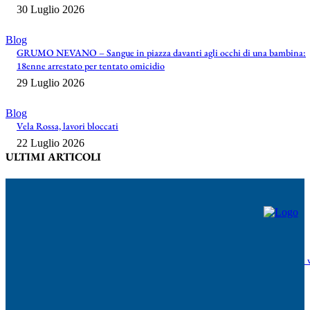
30 Luglio 2026
Blog
GRUMO NEVANO – Sangue in piazza davanti agli occhi di una bambina:
18enne arrestato per tentato omicidio
29 Luglio 2026
Blog
Vela Rossa, lavori bloccati
22 Luglio 2026
ULTIMI ARTICOLI
Athletic Napoli, parte l’avventura in Promozione
6 Agosto 2026
Napoli, 12enne accoltellato dopo una lite a Ponticelli: non è in pericolo di v
Arrestato un 32enne durante i controlli
5 Agosto 2026