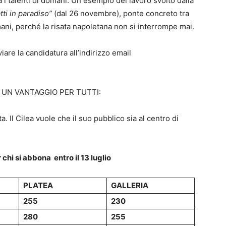
 i talenti di domani. Un esempio del lavoro svolto dalla
tti in paradiso”
(dal 26 novembre), ponte concreto tra
domani, perché la risata napoletana non si interrompe mai.
viare la candidatura all’indirizzo email
UN VANTAGGIO PER TUTTI:
 Il Cilea vuole che il suo pubblico sia al centro di
i si abbona entro il 13 luglio
PLATEA
GALLERIA
255
230
280
255