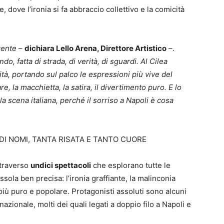
 dove l’ironia si fa abbraccio collettivo e la comicità
gente
–
dichiara Lello Arena, Direttore Artistico
–.
, fatta di strada, di verità, di sguardi. Al Cilea
à, portando sul palco le espressioni più vive del
, la macchietta, la satira, il divertimento puro. E lo
la scena italiana, perché il sorriso a Napoli è cosa
DI NOMI, TANTA RISATA E TANTO CUORE
ttraverso
undici spettacoli
che esplorano tutte le
la ben precisa: l’ironia graffiante, la malinconia
o più puro e popolare. Protagonisti assoluti sono alcuni
azionale, molti dei quali legati a doppio filo a Napoli e