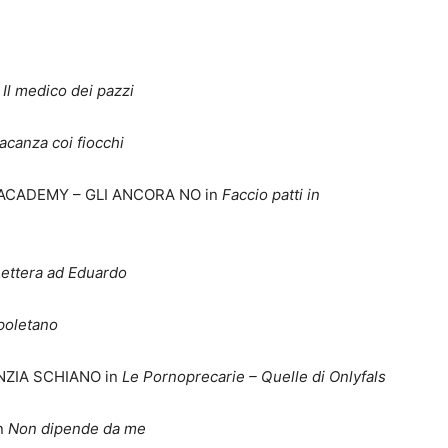
n
Il medico dei pazzi
acanza coi fiocchi
A ACADEMY – GLI ANCORA NO in
Faccio patti in
Lettera ad Eduardo
poletano
NZIA SCHIANO in
Le Pornoprecarie – Quelle di Onlyfals
n
Non dipende da me