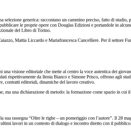
a selezione generica: raccontano un cammino preciso, fatto di studio, pra
 a pubblicare le proprie opere con Douglas Edizioni e portandole in alcune
azionale del Libro di Torino.
 Caiazzo, Mattia Liccardo e Mariafrancesca Cancelliere. Per il settore 
ni una visione editoriale che mette al centro la voce autentica dei giov
dati rispettivamente da Ilenia Bianco e Simone Prisco, offrono agli stud
e, contratti editoriali, dinamiche del lavoro creativo.
ne, ma una dichiarazione di metodo: la formazione come spazio in cui il 
 sua rassegna “Oltre le righe – un pomeriggio con l’autore”. Il 28 maggi
ltimi lavori in un contesto di dialogo e incontro diretto con il pubblico