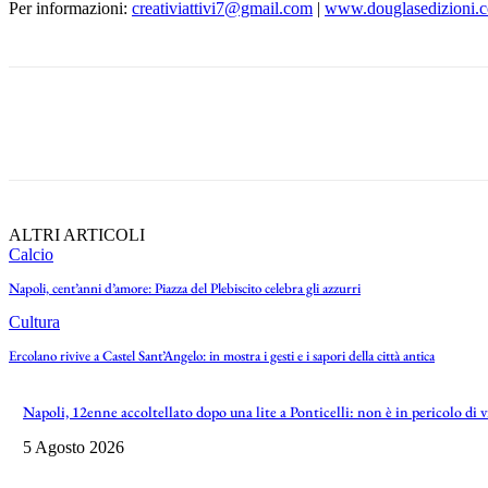
Per informazioni:
creativiattivi7@gmail.com
|
www.douglasedizioni.
Share
ALTRI ARTICOLI
Calcio
Napoli, cent’anni d’amore: Piazza del Plebiscito celebra gli azzurri
Cultura
Ercolano rivive a Castel Sant’Angelo: in mostra i gesti e i sapori della città antica
Napoli, 12enne accoltellato dopo una lite a Ponticelli: non è in pericolo di 
5 Agosto 2026