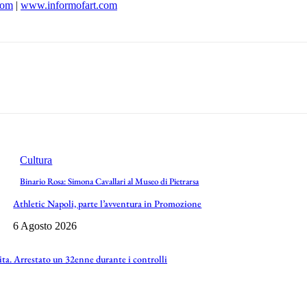
com
|
www.informofart.com
Cultura
Binario Rosa: Simona Cavallari al Museo di Pietrarsa
Athletic Napoli, parte l’avventura in Promozione
6 Agosto 2026
vita. Arrestato un 32enne durante i controlli