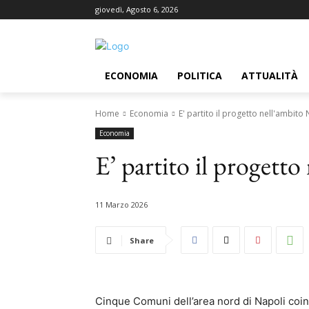
giovedì, Agosto 6, 2026
ECONOMIA
POLITICA
ATTUALITÀ
Home
Economia
E' partito il progetto nell'ambito
Economia
E’ partito il progett
11 Marzo 2026
Share
Cinque Comuni dell’area nord di Napoli coinvo