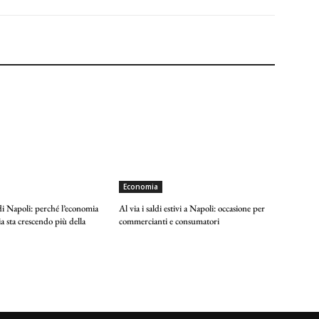
Economia
di Napoli: perché l’economia
Al via i saldi estivi a Napoli: occasione per
 sta crescendo più della
commercianti e consumatori