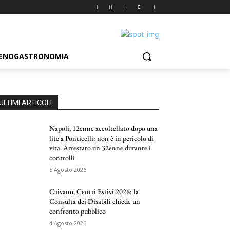
ENOGASTRONOMIA
ULTIMI ARTICOLI
Napoli, 12enne accoltellato dopo una
lite a Ponticelli: non è in pericolo di
vita. Arrestato un 32enne durante i
controlli
5 Agosto 2026
Caivano, Centri Estivi 2026: la
Consulta dei Disabili chiede un
confronto pubblico
4 Agosto 2026