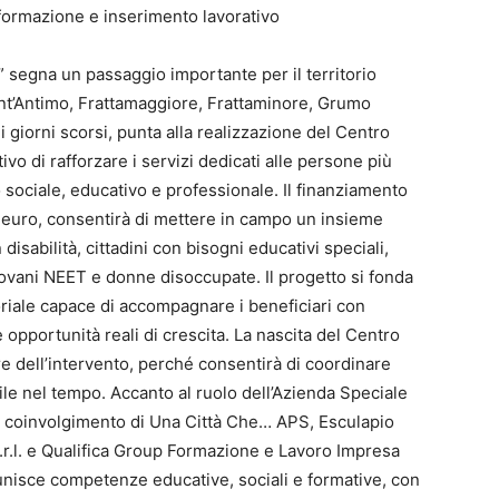
 formazione e inserimento lavorativo
 segna un passaggio importante per il territorio
ant’Antimo, Frattamaggiore, Frattaminore, Grumo
i giorni scorsi, punta alla realizzazione del Centro
tivo di rafforzare i servizi dedicati alle persone più
 sociale, educativo e professionale. Il finanziamento
 euro, consentirà di mettere in campo un insieme
isabilità, cittadini con bisogni educativi speciali,
giovani NEET e donne disoccupate. Il progetto si fonda
toriale capace di accompagnare i beneficiari con
 opportunità reali di crescita. La nascita del Centro
re dell’intervento, perché consentirà di coordinare
bile nel tempo. Accanto al ruolo dell’Azienda Speciale
l coinvolgimento di Una Città Che… APS, Esculapio
.r.l. e Qualifica Group Formazione e Lavoro Impresa
 unisce competenze educative, sociali e formative, con