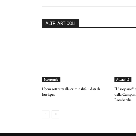
ALTRI ARTICOLI
Economia
Attualità
I beni sottratti alla criminalità: i dati di
Il “sorpasso” 
Eurispes
della Campania
Lombardia