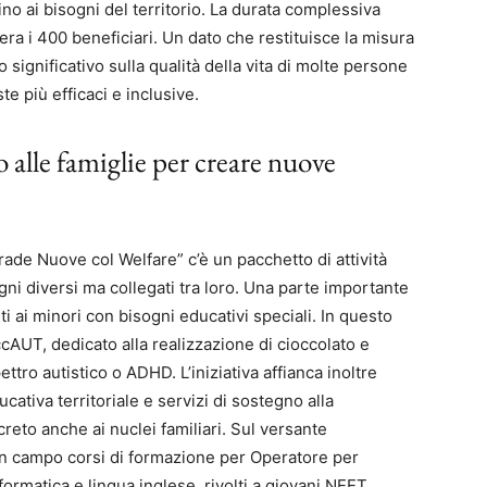
ino ai bisogni del territorio. La durata complessiva
era i 400 beneficiari. Un dato che restituisce la misura
 significativo sulla qualità della vita di molte persone
ste più efficaci e inclusive.
 alle famiglie per creare nuove
rade Nuove col Welfare” c’è un pacchetto di attività
ni diversi ma collegati tra loro. Una parte importante
lti ai minori con bisogni educativi speciali. In questo
ccAUT, dedicato alla realizzazione di cioccolato e
ettro autistico o ADHD. L’iniziativa affianca inoltre
ucativa territoriale e servizi di sostegno alla
reto anche ai nuclei familiari. Sul versante
e in campo corsi di formazione per Operatore per
formatica e lingua inglese, rivolti a giovani NEET,