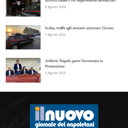
8 Agosto 2026
Ischia, truffa agli anziani: arrestato 21enne
7 Agosto 2026
Athletic Napoli, parte l’avventura in
Promozione
6 Agosto 2026