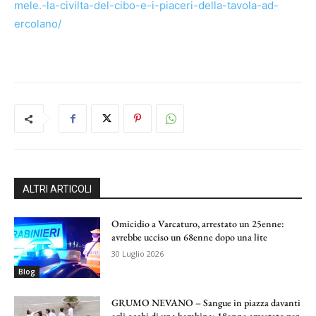
mele.-la-civilta-del-cibo-e-i-piaceri-della-tavola-ad-
ercolano/
ALTRI ARTICOLI
Omicidio a Varcaturo, arrestato un 25enne:
avrebbe ucciso un 68enne dopo una lite
30 Luglio 2026
Blog
GRUMO NEVANO – Sangue in piazza davanti
agli occhi di una bambina: 18enne arrestato per