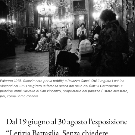
Palermo 1976. Ricevimento per la nobilt‡ a Palazzo Ganci. Qui il regista Luchino
Visconti nel 1963 ha girato la famosa scena del ballo del film" Il Gattopardo". Il
principe Vanni Calvello di San Vincenzo, proprietario del palazzo Ë stato arrestato,
poi, come uomo d'onore
Dal 19 giugno al 30 agosto l’esposizione
“Letizia Battaglia. Senza chiedere