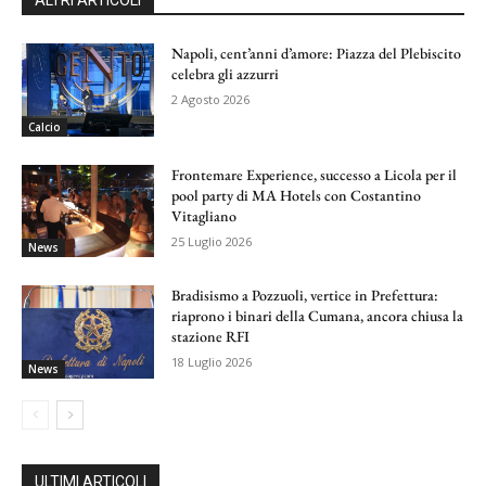
Napoli, cent’anni d’amore: Piazza del Plebiscito
celebra gli azzurri
2 Agosto 2026
Calcio
Frontemare Experience, successo a Licola per il
pool party di MA Hotels con Costantino
Vitagliano
25 Luglio 2026
News
Bradisismo a Pozzuoli, vertice in Prefettura:
riaprono i binari della Cumana, ancora chiusa la
stazione RFI
18 Luglio 2026
News
ULTIMI ARTICOLI