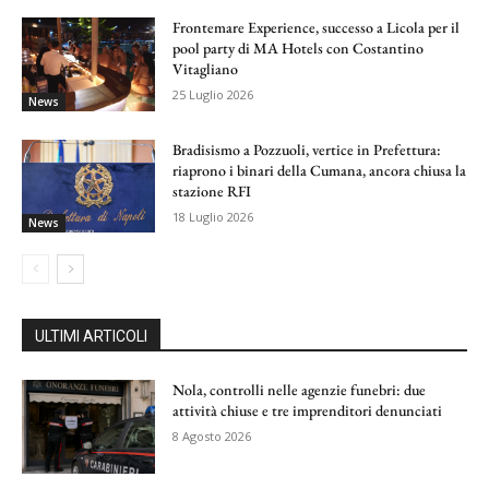
Frontemare Experience, successo a Licola per il
pool party di MA Hotels con Costantino
Vitagliano
25 Luglio 2026
News
Bradisismo a Pozzuoli, vertice in Prefettura:
riaprono i binari della Cumana, ancora chiusa la
stazione RFI
18 Luglio 2026
News
ULTIMI ARTICOLI
Nola, controlli nelle agenzie funebri: due
attività chiuse e tre imprenditori denunciati
8 Agosto 2026