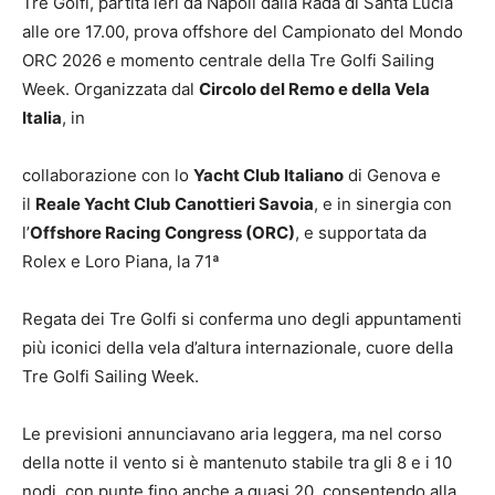
Tre Golfi, partita ieri da Napoli dalla Rada di Santa Lucia
alle ore 17.00, prova offshore del Campionato del Mondo
ORC 2026 e momento centrale della Tre Golfi Sailing
Week. Organizzata dal
Circolo del Remo e della Vela
Italia
, in
collaborazione con lo
Yacht Club Italiano
di Genova e
il
Reale Yacht Club Canottieri Savoia
, e in sinergia con
l’
Offshore Racing Congress (ORC)
, e supportata da
Rolex e Loro Piana, la 71ª
Regata dei Tre Golfi si conferma uno degli appuntamenti
più iconici della vela d’altura internazionale, cuore della
Tre Golfi Sailing Week.
Le previsioni annunciavano aria leggera, ma nel corso
della notte il vento si è mantenuto stabile tra gli 8 e i 10
nodi, con punte fino anche a quasi 20, consentendo alla