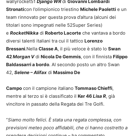
wallyrocket51
Django WR
di
Giovanni Lombardi
Stronati
con l’olimpionico triestino
Michele Paoletti
e un
team rinnovato per questa prova d’altura (alcuni dei
titolari sono impegnati nelle 52Super Series)
e
RocketNikka
di
Roberto Lacorte
che vantava a bordo
diversi talenti italiani tra cui il tattico
Lorenzo
Bressani
.Nella
Classe A
, il più veloce è stato lo
Swan
42
Morgan V
di
Nicola De Gemmis
, con il finnista
Filippo
Baldassarri a bordo
. Al secondo posto un altro Swan
42,
Selene – Alifax
di
Massimo De
Campo
con il campione italiano
Tommaso Chieffi
,
mentre al terzo si è classificato il
Ker 46
Lisa
R
, già
vincitore in passato della Regata dei Tre Golfi.
“
Siamo molto felici. È stata una regata complessa, con
previsioni meteo poco affidabili, che ci hanno
costretto a
prendere decisioni continue
– ha commentato