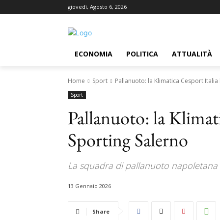
giovedì, Agosto 6, 2026
ECONOMIA
POLITICA
ATTUALITÀ
Home
Sport
Pallanuoto: la Klimatica Cesport Italia
Sport
Pallanuoto: la Klimati
Sporting Salerno
La squadra di pallanuoto napoletana in
13 Gennaio 2026
Share