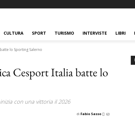
CULTURA
SPORT
TURISMO
INTERVISTE
LIBRI
 batte lo Sporting Salerno
ca Cesport Italia batte lo
izia con una vittoria il 2026
di
Fabio Sasso
63