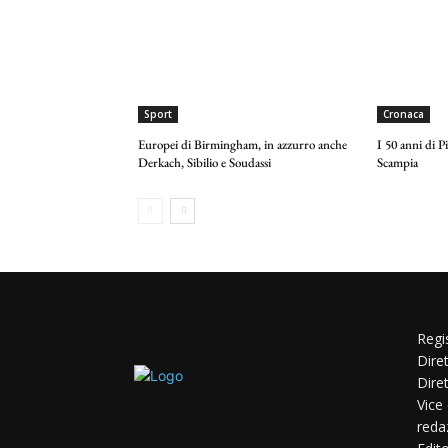
Sport
Cronaca
Europei di Birmingham, in azzurro anche
I 50 anni di P
Derkach, Sibilio e Soudassi
Scampia
Regi
Dire
Dire
Vice
reda