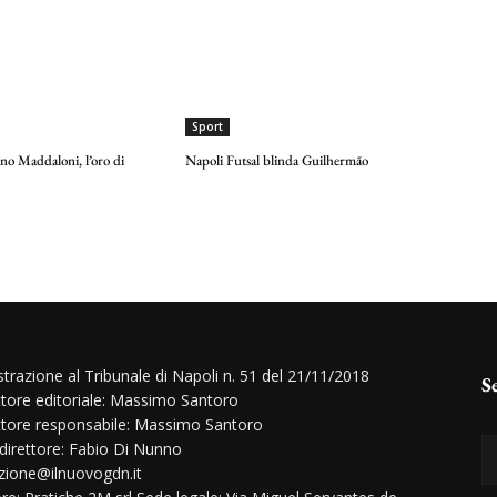
Sport
ino Maddaloni, l’oro di
Napoli Futsal blinda Guilhermão
strazione al Tribunale di Napoli n. 51 del 21/11/2018
S
ttore editoriale: Massimo Santoro
ttore responsabile: Massimo Santoro
 direttore: Fabio Di Nunno
zione@ilnuovogdn.it