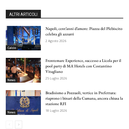
ALTRI ARTICOLI
Napoli, cent’anni d’amore: Piazza del Plebiscito
celebra gli azzurri
2 Agosto 2026
Calcio
Frontemare Experience, successo a Licola per il
pool party di MA Hotels con Costantino
Vitagliano
25 Luglio 2026
News
Bradisismo a Pozzuoli, vertice in Prefettura:
riaprono i binari della Cumana, ancora chiusa la
stazione RFI
18 Luglio 2026
News