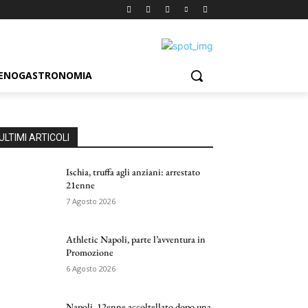
ENOGASTRONOMIA
ULTIMI ARTICOLI
Ischia, truffa agli anziani: arrestato
21enne
7 Agosto 2026
Athletic Napoli, parte l’avventura in
Promozione
6 Agosto 2026
Napoli, 12enne accoltellato dopo una