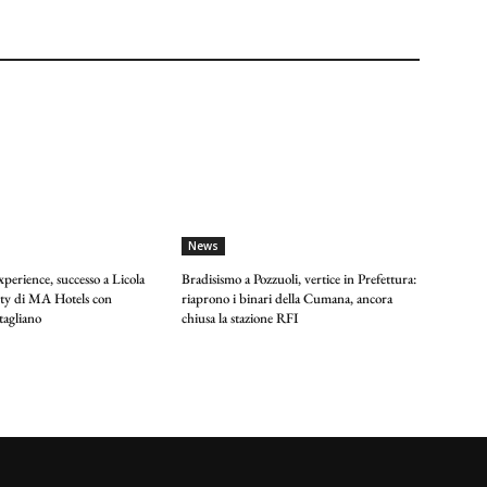
News
perience, successo a Licola
Bradisismo a Pozzuoli, vertice in Prefettura:
arty di MA Hotels con
riaprono i binari della Cumana, ancora
tagliano
chiusa la stazione RFI