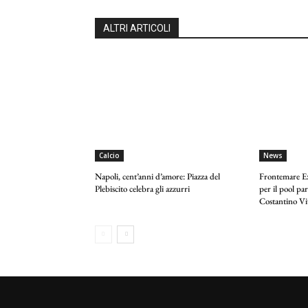
ALTRI ARTICOLI
Calcio
News
Napoli, cent’anni d’amore: Piazza del
Frontemare Ex
Plebiscito celebra gli azzurri
per il pool p
Costantino Vi