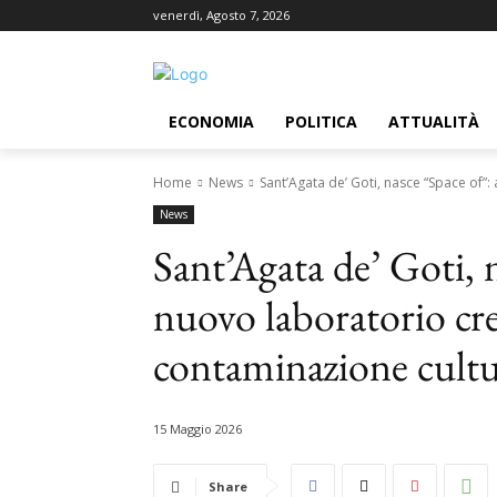
venerdì, Agosto 7, 2026
ECONOMIA
POLITICA
ATTUALITÀ
Home
News
Sant’Agata de’ Goti, nasce “Space of”:
News
Sant’Agata de’ Goti, 
nuovo laboratorio crea
contaminazione cultu
15 Maggio 2026
Share