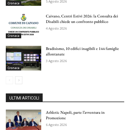
5 Agosto 2026
Cronaca
Caivano, Centri Estivi 2026: la Consulta dei
Disabili chiede un confronto pubblico
4 Agosto 2026
Cronaca
Bradisismo, 10 edifici inagibili e 144 famiglie
allontanate
3 Agosto 2026
Cronaca
ULTIMI ARTICOLI
Athletic Napoli, parte l’avventura in
Promozione
6 Agosto 2026