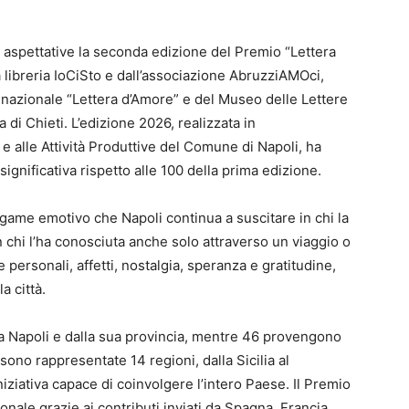
e aspettative la seconda edizione del Premio “Lettera
a libreria IoCiSto e dall’associazione AbruzziAMOci,
o nazionale “Lettera d’Amore” e del Museo delle Lettere
 di Chieti. L’edizione 2026, realizzata in
e alle Attività Produttive del Comune di Napoli, ha
ignificativa rispetto alle 100 della prima edizione.
egame emotivo che Napoli continua a suscitare in chi la
in chi l’ha conosciuta anche solo attraverso un viaggio o
personali, affetti, nostalgia, speranza e gratitudine,
 città.
 da Napoli e dalla sua provincia, mentre 46 provengono
sono rappresentate 14 regioni, dalla Sicilia al
iziativa capace di coinvolgere l’intero Paese. Il Premio
nale grazie ai contributi inviati da Spagna, Francia,