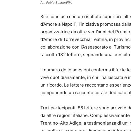
Ph. Fabio Sasso/FPA
Si è conclusa con un risultato superiore all
d’Amore a Napoli”, l’iniziativa promossa dall
organizzatrice da oltre vent’anni del Premi
d’Amore di Torrevecchia Teatina, in provincia
collaborazione con l’Assessorato al Turismo 
raccolto 132 lettere, segnando una crescita s
Il numero delle adesioni conferma il forte l
vive quotidianamente, in chi l’ha lasciata e 
un ricordo. Le lettere raccontano esperienze 
componendo un racconto corale dedicato alla
Tra i partecipanti, 86 lettere sono arrivate
da altre regioni italiane. Complessivamente 
Trentino-Alto Adige, a testimonianza di un’in
ha inoltre assunto una dimensione internazio