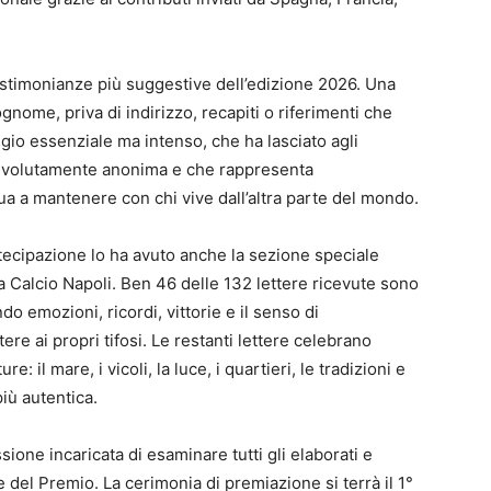
testimonianze più suggestive dell’edizione 2026. Una
nome, priva di indirizzo, recapiti o riferimenti che
ggio essenziale ma intenso, che ha lasciato agli
sta volutamente anonima e che rappresenta
a a mantenere con chi vive dall’altra parte del mondo.
rtecipazione lo ha avuto anche la sezione speciale
a Calcio Napoli. Ben 46 delle 132 lettere ricevute sono
ndo emozioni, ricordi, vittorie e il senso di
re ai propri tifosi. Le restanti lettere celebrano
e: il mare, i vicoli, la luce, i quartieri, le tradizioni e
iù autentica.
sione incaricata di esaminare tutti gli elaborati e
e del Premio. La cerimonia di premiazione si terrà il 1°