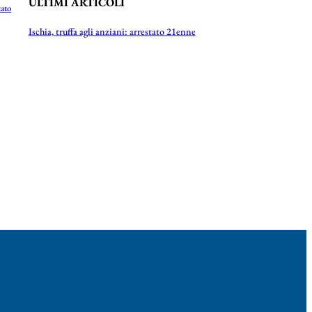
ULTIMI ARTICOLI
tato
Ischia, truffa agli anziani: arrestato 21enne