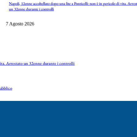
Napoli, 12enne accoltellato dopo una lite a Ponticelli: non è in pericolo di vita. Arres
un 32enne durante i controlli
7 Agosto 2026
vita. Arrestato un 32enne durante i controlli
pubblico