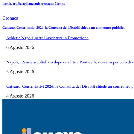
Ischia, truffa agli anziani: arrestato 21enne
Cronaca
Caivano, Centri Estivi 2026: la Consulta dei Disabili chiede un confronto pubblico
Athletic Napoli, parte l’avventura in Promozione
6 Agosto 2026
Napoli, 12enne accoltellato dopo una lite a Ponticelli: non è in pericolo di 
5 Agosto 2026
Caivano, Centri Estivi 2026: la Consulta dei Disabili chiede un confronto 
4 Agosto 2026