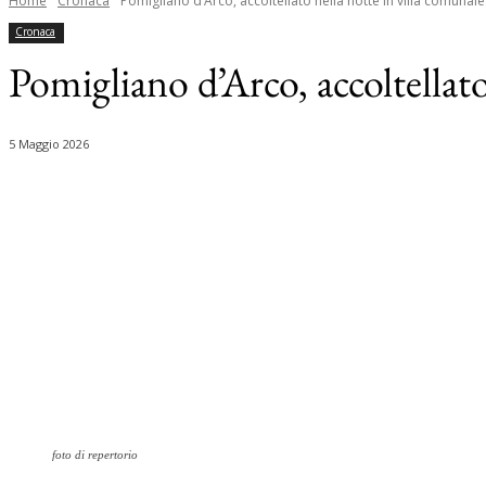
Home
Cronaca
Pomigliano d’Arco, accoltellato nella notte in villa comunale
Cronaca
Pomigliano d’Arco, accoltellato
5 Maggio 2026
Share
foto di repertorio