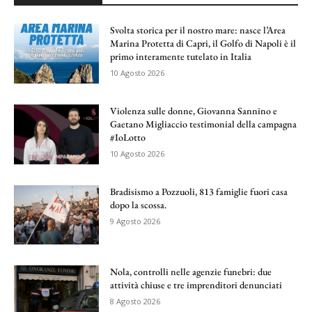
Svolta storica per il nostro mare: nasce l’Area
Marina Protetta di Capri, il Golfo di Napoli è il
primo interamente tutelato in Italia
10 Agosto 2026
Violenza sulle donne, Giovanna Sannino e
Gaetano Migliaccio testimonial della campagna
#IoLotto
10 Agosto 2026
Bradisismo a Pozzuoli, 813 famiglie fuori casa
dopo la scossa.
9 Agosto 2026
Nola, controlli nelle agenzie funebri: due
attività chiuse e tre imprenditori denunciati
8 Agosto 2026