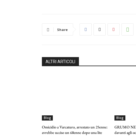
Share
ALTRI ARTICOLI
Blog
Blog
Omicidio a Varcaturo, arrestato un 25enne:
GRUMO NEVA
avrebbe ucciso un 68enne dopo una lite
davanti agli 