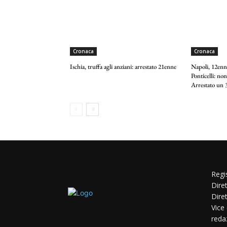
Cronaca
Cronaca
Ischia, truffa agli anziani: arrestato 21enne
Napoli, 12enne
Ponticelli: non
Arrestato un 3
Regi
Dire
Dire
Vice
reda