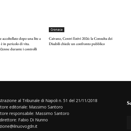
Cronaca
 accoltellato dopo una lite a
Caivano, Centri Estivi 2026: la Consulta dei
 è in pericolo di vita.
Disabili chiede un confronto pubblico
2enne durante i controlli
strazione al Tribunale di Napoli n. 51 del 21/11/2018
S
ttore editoriale: Massimo Santoro
ttore responsabile: Massimo Santoro
 direttore: Fabio Di Nunno
zione@ilnuovogdn.it