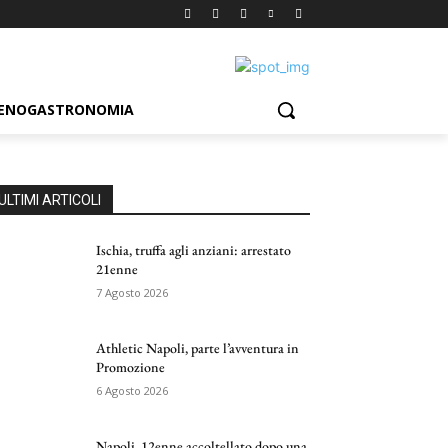
ENOGASTRONOMIA
ULTIMI ARTICOLI
Ischia, truffa agli anziani: arrestato
21enne
7 Agosto 2026
Athletic Napoli, parte l’avventura in
Promozione
6 Agosto 2026
Napoli, 12enne accoltellato dopo una