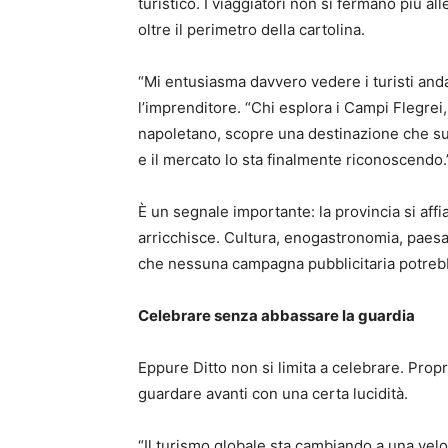
turistico. I viaggiatori non si fermano più a
oltre il perimetro della cartolina.
“Mi entusiasma davvero vedere i turisti andar
l’imprenditore. “Chi esplora i Campi Flegrei,
napoletano, scopre una destinazione che sup
e il mercato lo sta finalmente riconoscendo.
È un segnale importante: la provincia si affian
arricchisce. Cultura, enogastronomia, pae
che nessuna campagna pubblicitaria potrebb
Celebrare senza abbassare la guardia
Eppure Ditto non si limita a celebrare. Prop
guardare avanti con una certa lucidità.
“Il turismo globale sta cambiando a una velo