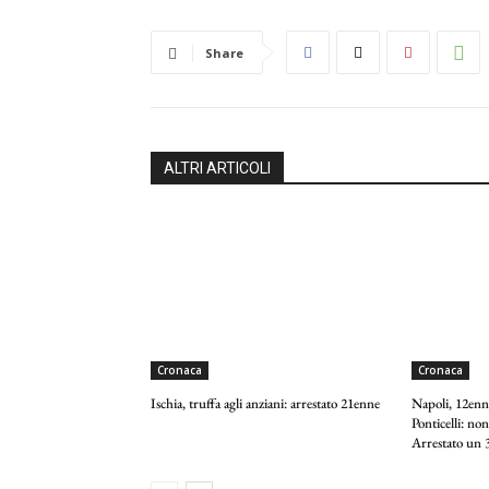
Share
ALTRI ARTICOLI
Cronaca
Cronaca
Ischia, truffa agli anziani: arrestato 21enne
Napoli, 12enne
Ponticelli: non
Arrestato un 3