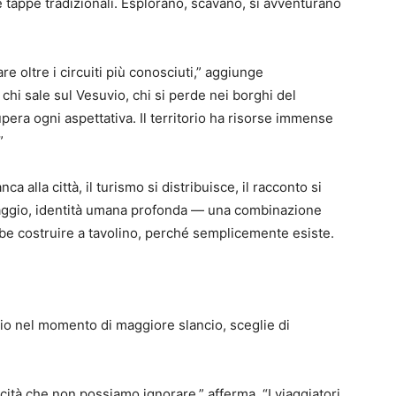
lle tappe tradizionali. Esplorano, scavano, si avventurano
e oltre i circuiti più conosciuti,” aggiunge
 chi sale sul Vesuvio, chi si perde nei borghi del
era ogni aspettativa. Il territorio ha risorse immense
”
ca alla città, il turismo si distribuisce, il racconto si
saggio, identità umana profonda — una combinazione
e costruire a tavolino, perché semplicemente esiste.
rio nel momento di maggiore slancio, sceglie di
cità che non possiamo ignorare,” afferma. “I viaggiatori