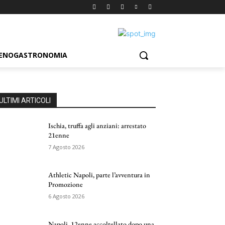
ENOGASTRONOMIA
ULTIMI ARTICOLI
Ischia, truffa agli anziani: arrestato
21enne
7 Agosto 2026
Athletic Napoli, parte l’avventura in
Promozione
6 Agosto 2026
Napoli, 12enne accoltellato dopo una