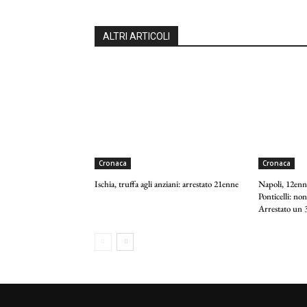
ALTRI ARTICOLI
Cronaca
Cronaca
Ischia, truffa agli anziani: arrestato 21enne
Napoli, 12enne
Ponticelli: non
Arrestato un 3