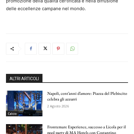
promozione della qualità certificata e nella diffusione
delle eccellenze campane nel mondo.
ALTRI ARTICOLI
Napoli, cent’anni d’amore: Piazza del Plebiscito
celebra gli azzurri
2 Agosto 2026
Calcio
Frontemare Experience, successo a Licola per il
pool party di MA Hotels con Costantino