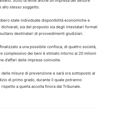
Caivano. Sotto la lente anche un’impresa del settore
e allo stesso soggetto.
bero state individuate disponibilità economiche e
 dichiarati, sia del proposto sia degli intestatari formali
sultano destinatari di provvedimenti giudiziari.
finalizzato a una possibile confisca, di quattro società,
ore complessivo dei beni è stimato intorno ai 20 milioni
e d’affari delle imprese coinvolte.
e delle misure di prevenzione e sarà ora sottoposto al
udizio di primo grado, durante il quale potranno
rispetto a quella accolta finora dal Tribunale.