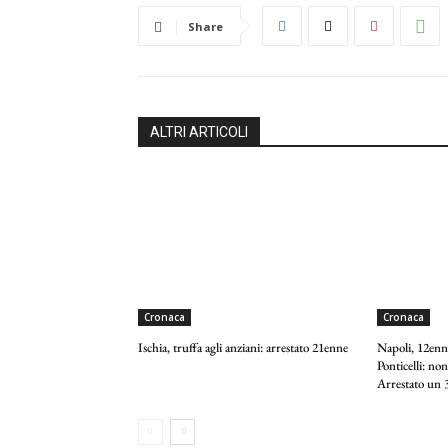
Share
ALTRI ARTICOLI
Cronaca
Cronaca
Ischia, truffa agli anziani: arrestato 21enne
Napoli, 12enne
Ponticelli: non
Arrestato un 3