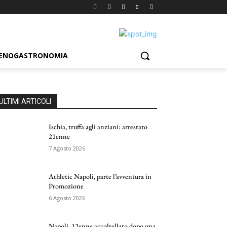
ENOGASTRONOMIA
ULTIMI ARTICOLI
Ischia, truffa agli anziani: arrestato
21enne
7 Agosto 2026
Athletic Napoli, parte l’avventura in
Promozione
6 Agosto 2026
Napoli, 12enne accoltellato dopo una