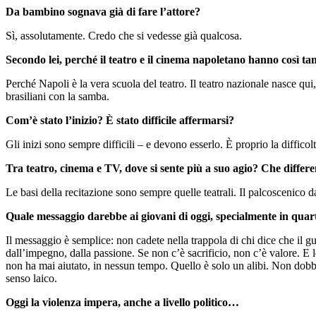
Da bambino sognava già di fare l’attore?
Sì, assolutamente. Credo che si vedesse già qualcosa.
Secondo lei, perché il teatro e il cinema napoletano hanno così ta
Perché Napoli è la vera scuola del teatro. Il teatro nazionale nasce qui
brasiliani con la samba.
Com’è stato l’inizio? È stato difficile affermarsi?
Gli inizi sono sempre difficili – e devono esserlo. È proprio la difficol
Tra teatro, cinema e TV, dove si sente più a suo agio? Che differen
Le basi della recitazione sono sempre quelle teatrali. Il palcoscenico d
Quale messaggio darebbe ai giovani di oggi, specialmente in quartie
Il messaggio è semplice: non cadete nella trappola di chi dice che il gu
dall’impegno, dalla passione. Se non c’è sacrificio, non c’è valore. E l
non ha mai aiutato, in nessun tempo. Quello è solo un alibi. Non dobbi
senso laico.
Oggi la violenza impera, anche a livello politico…