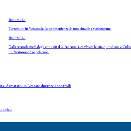
Intervista
Terremoto in Venezuela: la testimonianza di una cittadina venezuelana
Intervista
Dalla seconda metà degli anni ’80 al 2026: come è cambiata la vita quotidiana a Cuba.
un “testimone” napoletano.
vita. Arrestato un 32enne durante i controlli
pubblico