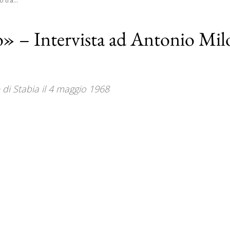
 tra...
cio» – Intervista ad Antonio Mi
 di Stabia il 4 maggio 1968