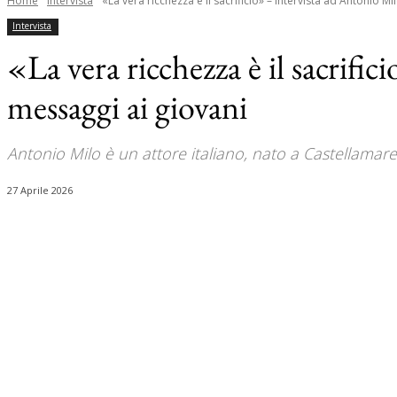
Home
Intervista
«La vera ricchezza è il sacrificio» – Intervista ad Antonio Milo
Intervista
«La vera ricchezza è il sacrifi
messaggi ai giovani
Antonio Milo è un attore italiano, nato a Castellamare
27 Aprile 2026
Share