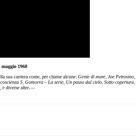
 4 maggio 1968
ella sua carriera come, per citarne alcune:
Gente di mare, Joe Petrosino, 
cienza 5, Gomorra – La serie, Un passo dal cielo, Sotto copertura, Io 
,
e diverse altre.—