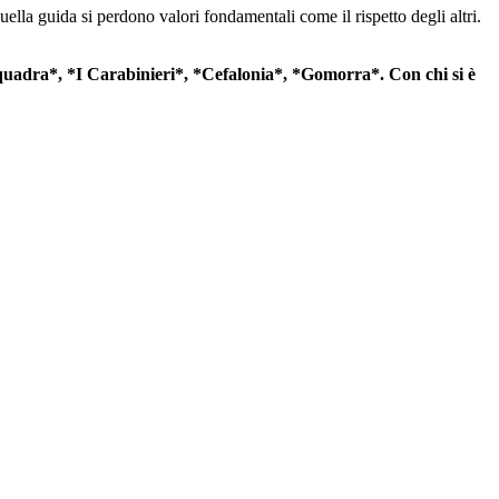
ella guida si perdono valori fondamentali come il rispetto degli altri.
squadra*, *I Carabinieri*, *Cefalonia*, *Gomorra*. Con chi si è