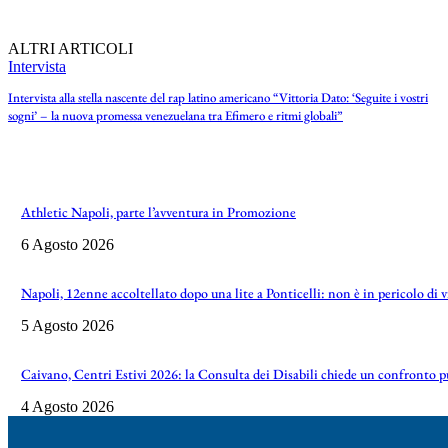
ALTRI ARTICOLI
Intervista
Intervista alla stella nascente del rap latino americano “Vittoria Dato: ‘Seguite i vostri
sogni’ – la nuova promessa venezuelana tra Efimero e ritmi globali”
Athletic Napoli, parte l’avventura in Promozione
6 Agosto 2026
Napoli, 12enne accoltellato dopo una lite a Ponticelli: non è in pericolo di 
5 Agosto 2026
Caivano, Centri Estivi 2026: la Consulta dei Disabili chiede un confronto 
4 Agosto 2026