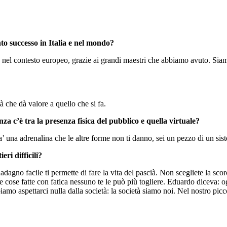
nto successo in Italia e nel mondo?
, nel contesto europeo, grazie ai grandi maestri che abbiamo avuto. Siamo
tà che dà valore a quello che si fa.
za c’è tra la presenza fisica del pubblico e quella virtuale?
a’ una adrenalina che le altre forme non ti danno, sei un pezzo di un sist
ri difficili?
adagno facile ti permette di fare la vita del pascià. Non scegliete la scor
e cose fatte con fatica nessuno te le può più togliere. Eduardo diceva: og
amo aspettarci nulla dalla società: la società siamo noi. Nel nostro pic