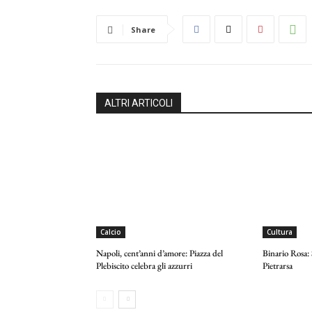
Share
ALTRI ARTICOLI
Calcio
Cultura
Napoli, cent’anni d’amore: Piazza del
Binario Rosa:
Plebiscito celebra gli azzurri
Pietrarsa