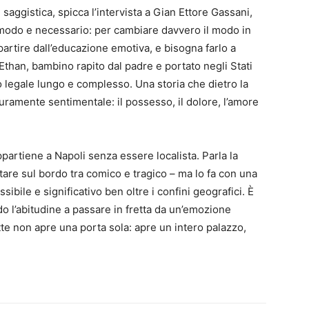
e saggistica, spicca l’intervista a Gian Ettore Gassani,
omodo e necessario: per cambiare davvero il modo in
artire dall’educazione emotiva, e bisogna farlo a
Ethan, bambino rapito dal padre e portato negli Stati
oro legale lungo e complesso. Una storia che dietro la
ramente sentimentale: il possesso, il dolore, l’amore
artiene a Napoli senza essere localista. Parla la
 stare sul bordo tra comico e tragico – ma lo fa con una
bile e significativo ben oltre i confini geografici. È
 l’abitudine a passare in fretta da un’emozione
ette non apre una porta sola: apre un intero palazzo,