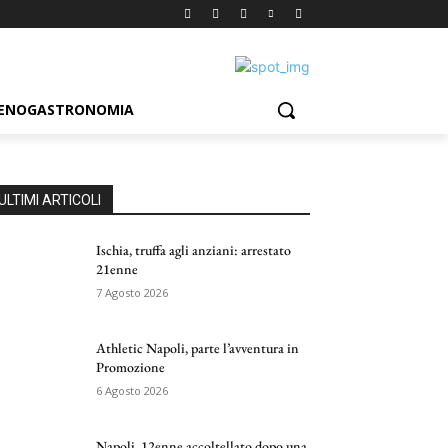
ENOGASTRONOMIA
ULTIMI ARTICOLI
Ischia, truffa agli anziani: arrestato
21enne
7 Agosto 2026
Athletic Napoli, parte l’avventura in
Promozione
6 Agosto 2026
Napoli, 12enne accoltellato dopo una