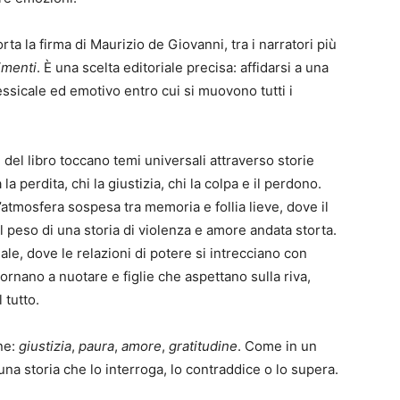
ta la firma di Maurizio de Giovanni, tra i narratori più
imenti
. È una scelta editoriale precisa: affidarsi a una
essicale ed emotivo entro cui si muovono tutti i
del libro toccano temi universali attraverso storie
la perdita, chi la giustizia, chi la colpa e il perdono.
atmosfera sospesa tra memoria e follia lieve, dove il
 peso di una storia di violenza e amore andata storta.
gale, dove le relazioni di potere si intrecciano con
 tornano a nuotare e figlie che aspettano sulla riva,
 tutto.
ne:
giustizia
,
paura
,
amore
,
gratitudine
. Come in un
na storia che lo interroga, lo contraddice o lo supera.