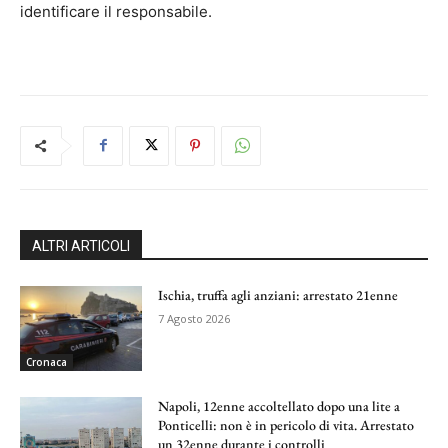
identificare il responsabile.
ALTRI ARTICOLI
Ischia, truffa agli anziani: arrestato 21enne
7 Agosto 2026
Cronaca
Napoli, 12enne accoltellato dopo una lite a
Ponticelli: non è in pericolo di vita. Arrestato
un 32enne durante i controlli