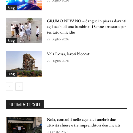
30 Luglio 2026
Blog
GRUMO NEVANO – Sangue in piazza davanti
agli occhi di una bambina: 18enne arrestato per
tentato omicidio
29 Luglio 2026
Blog
Vela Rossa, lavori bloccati
22 Luglio 2026
Blog
ULTIMI ARTICOLI
Nola, controlli nelle agenzie funebri: due
attività chiuse e tre imprenditori denunciati
8 Agosto 2026