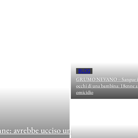
BLOG
GRUMO NEVANO – Sangue in pi
occhi di una bambina: 18enne ar
omicidio
nne: avrebbe ucciso un