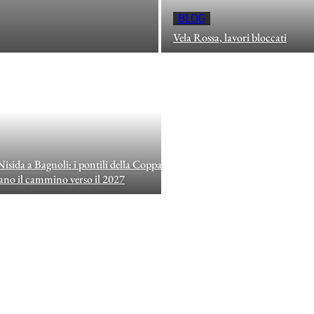
BLOG
Vela Rossa, lavori bloccati
Nisida a Bagnoli: i pontili della Coppa
no il cammino verso il 2027