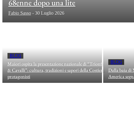
68enne dopo una lite
Fabio Sasso
-
30 Luglio 2026
BLOG
BLOG
Maiori ospita la presentazione nazionale di “Trionfi
& Cavalli”: cultura, tradizioni e sapori della Costiera
Dalla baia di 
protagonisti
America segna