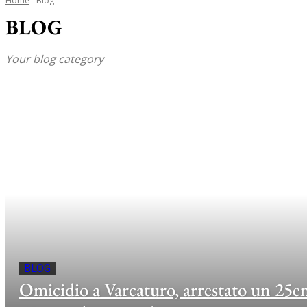
Home
Blog
BLOG
Your blog category
BLOG
Omicidio a Varcaturo, arrestato un 25e