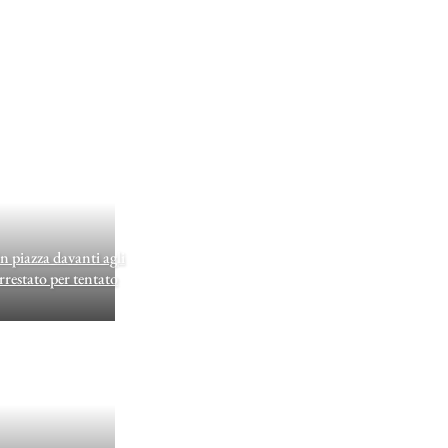
azza davanti agli
restato per tentato