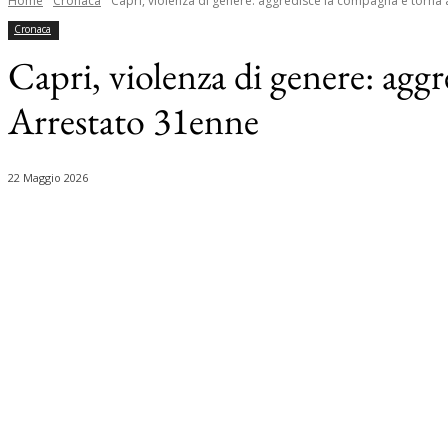
Home
Cronaca
Capri, violenza di genere: aggredisce la compagna e torna a
Cronaca
Capri, violenza di genere: aggr
Arrestato 31enne
22 Maggio 2026
Share