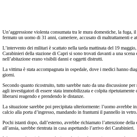
Un’aggressione violenta consumata tra le mura domestiche, la fuga, il 
fermato un uomo di 31 anni, cameriere, accusato di maltrattamenti e at
L’intervento dei militari è scattato nella tarda mattinata del 19 magg
Carabinieri della stazione di Capri si sono trovati davanti a una scena
nell’abitazione erano visibili danni e oggetti distrutti.
La vittima è stata accompagnata in ospedale, dove i medici hanno diagnos
giorni.
Secondo quanto ricostruito, tutto sarebbe nato da una discussione per 
agli investigatori di essere stata immobilizzata e colpita ripetutamente 
liberarsi reagendo e prendendo le distanze.
La situazione sarebbe poi precipitata ulteriormente: l’uomo avrebbe ini
calcio alla porta d’ingresso, mandando in frantumi il pannello in vetro
Pochi istanti dopo, dall’esterno, avrebbe richiamato l’attenzione dell
all’ansia, sarebbe rientrata in casa aspettando l’arrivo dei Carabinieri.