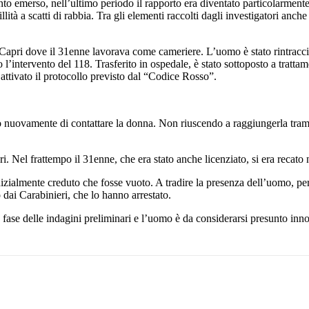
to emerso, nell’ultimo periodo il rapporto era diventato particolarmente
tà a scatti di rabbia. Tra gli elementi raccolti dagli investigatori anche 
i Capri dove il 31enne lavorava come cameriere. L’uomo è stato rintracci
l’intervento del 118. Trasferito in ospedale, è stato sottoposto a tratta
 attivato il protocollo previsto dal “Codice Rosso”.
o nuovamente di contattare la donna. Non riuscendo a raggiungerla tram
i. Nel frattempo il 31enne, che era stato anche licenziato, si era recato 
inizialmente creduto che fosse vuoto. A tradire la presenza dell’uomo, p
 dai Carabinieri, che lo hanno arrestato.
 fase delle indagini preliminari e l’uomo è da considerarsi presunto inno