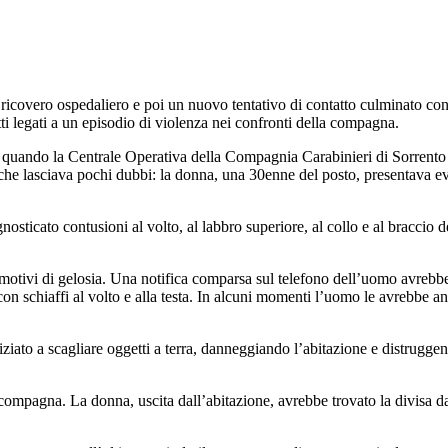
ricovero ospedaliero e poi un nuovo tentativo di contatto culminato con
ti legati a un episodio di violenza nei confronti della compagna.
io, quando la Centrale Operativa della Compagnia Carabinieri di Sorrento 
 che lasciava pochi dubbi: la donna, una 30enne del posto, presentava ev
ticato contusioni al volto, al labbro superiore, al collo e al braccio des
motivi di gelosia. Una notifica comparsa sul telefono dell’uomo avrebbe 
con schiaffi al volto e alla testa. In alcuni momenti l’uomo le avrebbe an
ziato a scagliare oggetti a terra, danneggiando l’abitazione e distrugge
.
a compagna. La donna, uscita dall’abitazione, avrebbe trovato la divisa 