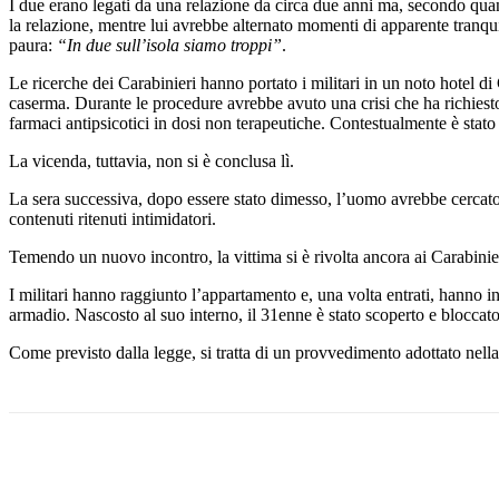
I due erano legati da una relazione da circa due anni ma, secondo quan
la relazione, mentre lui avrebbe alternato momenti di apparente tranquilli
paura:
“In due sull’isola siamo troppi”
.
Le ricerche dei Carabinieri hanno portato i militari in un noto hotel d
caserma. Durante le procedure avrebbe avuto una crisi che ha richiesto 
farmaci antipsicotici in dosi non terapeutiche. Contestualmente è stato
La vicenda, tuttavia, non si è conclusa lì.
La sera successiva, dopo essere stato dimesso, l’uomo avrebbe cercat
contenuti ritenuti intimidatori.
Temendo un nuovo incontro, la vittima si è rivolta ancora ai Carabinier
I militari hanno raggiunto l’appartamento e, una volta entrati, hanno 
armadio. Nascosto al suo interno, il 31enne è stato scoperto e bloccato
Come previsto dalla legge, si tratta di un provvedimento adottato nella
Share