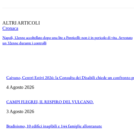
ALTRI ARTICOLI
Cronaca
Napoli, 12enne accoltellato dopo una lite a Ponticelli: non è in pericolo di vita. Arrestato
un 32enne durante i controlli
Caivano, Centri Estivi 2026: la Consulta dei Disabili chiede un confronto 
4 Agosto 2026
CAMPI FLEGREI, IL RESPIRO DEL VULCANO.
3 Agosto 2026
Bradisismo, 10 edifici inagibili e 144 famiglie allontanate