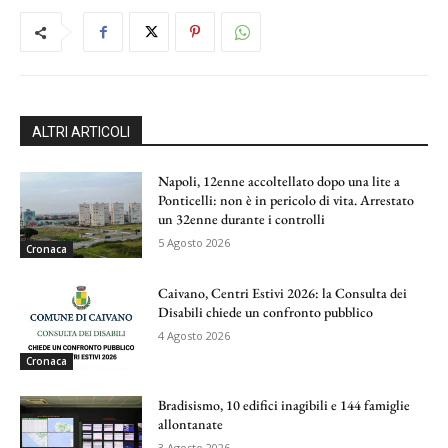
ALTRI ARTICOLI
Napoli, 12enne accoltellato dopo una lite a
Ponticelli: non è in pericolo di vita. Arrestato
un 32enne durante i controlli
5 Agosto 2026
Cronaca
Caivano, Centri Estivi 2026: la Consulta dei
Disabili chiede un confronto pubblico
4 Agosto 2026
Cronaca
Bradisismo, 10 edifici inagibili e 144 famiglie
allontanate
3 Agosto 2026