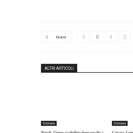
Share
ALTRI ARTICOLI
Cronaca
Cronaca
Napoli, 12enne accoltellato dopo una lite a
Caivano, Centr