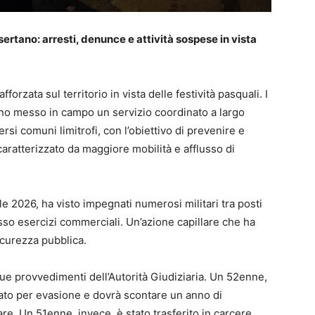
sertano: arresti, denunce e attività sospese in vista
rzata sul territorio in vista delle festività pasquali. I
no messo in campo un servizio coordinato a largo
rsi comuni limitrofi, con l’obiettivo di prevenire e
 caratterizzato da maggiore mobilità e afflusso di
ile 2026, ha visto impegnati numerosi militari tra posti
esso esercizi commerciali. Un’azione capillare che ha
 sicurezza pubblica.
 due provvedimenti dell’Autorità Giudiziaria. Un 52enne,
stato per evasione e dovrà scontare un anno di
re. Un 51enne, invece, è stato trasferito in carcere