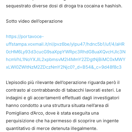
sequestrato diverse dosi di droga tra cocaina e hashish.
Sotto video dell’operazione
https://portavoce-
uffstampa.voxmail.it/nl/pvz6be/ylpu47/hdnc5b1/uf/4/aHR
0cHM6Ly93d3cucG9saXppYWRpc3RhdG8uaXQvcHJlc3N
hcmVhL1NoYXJlL2xpbmsvM2I4MmY2ZDgtNjBiMC0xMWY
xLWI0ZWItNzM2ZDczNmY2Njc0?_d=B54&_c=9d48f8c3
L’episodio più rilevante dell’operazione riguarda però il
contrasto al contrabbando di tabacchi lavorati esteri. Le
indagini e gli accertamenti effettuati dagli investigatori
hanno condotto a una struttura situata nell’area di
Pomigliano d’Arco, dove è stata eseguita una
perquisizione che ha permesso di scoprire un ingente
quantitativo di merce detenuta illegalmente.