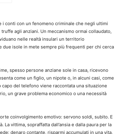
re i conti con un fenomeno criminale che negli ultimi
 truffe agli anziani. Un meccanismo ormai collaudato,
iduano nelle realtà insulari un territorio
e due isole in mete sempre più frequenti per chi cerca
time, spesso persone anziane sole in casa, ricevono
esenta come un figlio, un nipote o, in alcuni casi, come
ro capo del telefono viene raccontata una situazione
ario, un grave problema economico o una necessità
orte coinvolgimento emotivo: servono soldi, subito. E
. La vittima, sopraffatta dall’ansia e dalla paura per la
iede: denaro contante, risparmi accumulati in una vita,