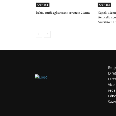
Cronaca
Cronaca
Ischia, truffa agli anziani: arrestato 21enne
Napoli, 12enne
Ponticelli: non
Arrestato un 3
Regi
Dire
Dire
Vice
reda
Edit
Saav