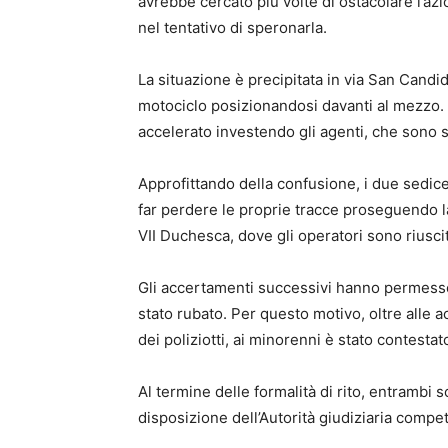
avrebbe cercato più volte di ostacolare l’azi
nel tentativo di speronarla.
La situazione è precipitata in via San Candid
motociclo posizionandosi davanti al mezzo. 
accelerato investendo gli agenti, che sono st
Approfittando della confusione, i due sedi
far perdere le proprie tracce proseguendo la
VII Duchesca, dove gli operatori sono riuscit
Gli accertamenti successivi hanno permesso d
stato rubato. Per questo motivo, oltre alle a
dei poliziotti, ai minorenni è stato contestat
Al termine delle formalità di rito, entrambi s
disposizione dell’Autorità giudiziaria compe