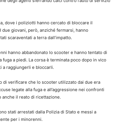
one degli agenti sferrando calci contro l’auto di servizio
a, dove i poliziotti hanno cercato di bloccare il
I due giovani, però, anziché fermarsi, hanno
ati scaraventati a terra dall’impatto.
cenni hanno abbandonato lo scooter e hanno tentato di
 fuga a piedi. La corsa è terminata poco dopo in vico
i a raggiungerli e bloccarli.
i verificare che lo scooter utilizzato dai due era
ccuse legate alla fuga e all’aggressione nei confronti
o anche il reato di ricettazione.
ono stati arrestati dalla Polizia di Stato e messi a
tente per i minorenni.