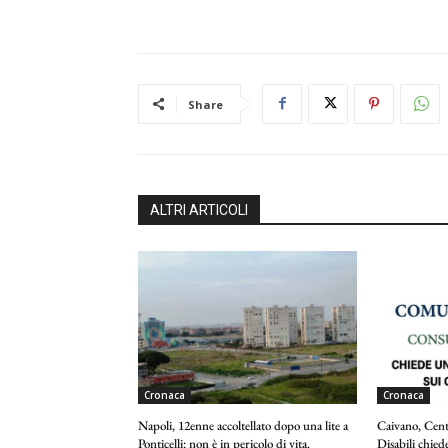
Share
ALTRI ARTICOLI
Cronaca
Cronaca
Napoli, 12enne accoltellato dopo una lite a
Caivano, Centr
Ponticelli: non è in pericolo di vita.
Disabili chie