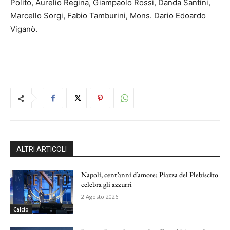
Polito, Aurelio Regina, Giampaolo Rossi, Danda Santini,
Marcello Sorgi, Fabio Tamburini, Mons. Dario Edoardo
Viganò.
ALTRI ARTICOLI
Napoli, cent’anni d’amore: Piazza del Plebiscito
celebra gli azzurri
2 Agosto 2026
Calcio